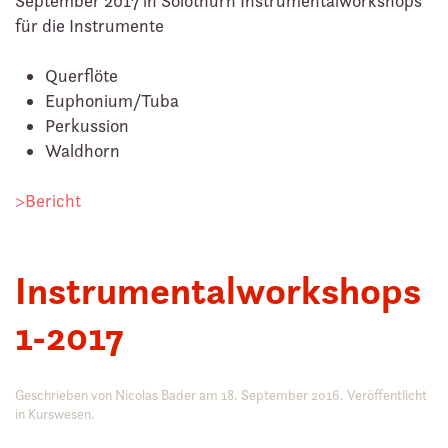
September 2017 in Solothurn Instrumentalworkshops
für die Instrumente
Querflöte
Euphonium/Tuba
Perkussion
Waldhorn
>Bericht
Instrumentalworkshops
1-2017
Geschrieben von
Nicolas Bader
am
18. September 2016
. Veröffentlicht
in
Kurswesen
.