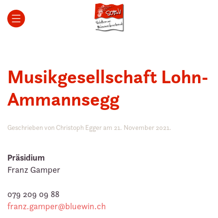
Zum Hauptinhalt springen
Musikgesellschaft Lohn-
Ammannsegg
Geschrieben von
Christoph Egger
am
21. November 2021
.
Präsidium
Franz Gamper
079 209 09 88
franz.gamper@bluewin.ch